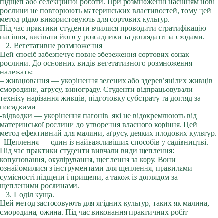
підщеп або селекційної роботи. При розмноженні насінням нові
рослини не повторюють материнських властивостей, тому цей
метод рідко використовують для сортових культур.
Під час практики студенти вчилися проводити стратифікацію
насіння, висівати його у розсадники та доглядати за сходами.
2. Вегетативне розмноження
Цей спосіб забезпечує повне збереження сортових ознак
рослини. До основних видів вегетативного розмноження
належать:
– живцювання — укорінення зелених або здерев’янілих живців
смородини, аґрусу, винограду. Студенти відпрацьовували
техніку нарізання живців, підготовку субстрату та догляд за
посадками.
-відводки — укорінення пагонів, які не відокремлюють від
материнської рослини до утворення власного коріння. Цей
метод ефективний для малини, аґрусу, деяких плодових культур.
Щеплення — один із найважливіших способів у садівництві.
Під час практики студенти вивчали види щеплення:
копулювання, окулірування, щеплення за кору. Вони
ознайомилися з інструментами для щеплення, правилами
сумісності підщепи і прищепи, а також із доглядом за
щепленими рослинами.
3. Поділ куща.
Цей метод застосовують для ягідних культур, таких як малина,
смородина, ожина. Під час виконання практичних робіт