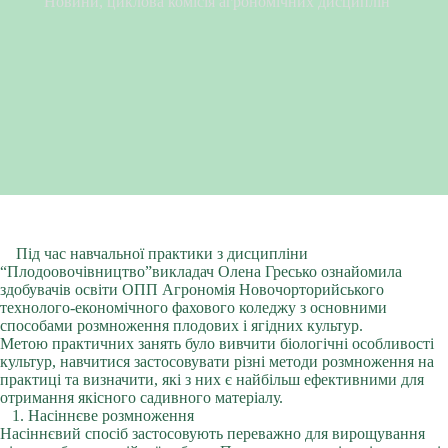
Новини
,
циклова комісія агрономічних дисциплін
Під час навчальної практики з дисципліни
“Плодоовочівництво”викладач Олена Гресько ознайомила
здобувачів освіти ОПП Агрономія Новочорторийського
технолого-економічного фахового коледжу з основними
способами розмноження плодових і ягідних культур.
Метою практичних занять було вивчити біологічні особливості
культур, навчитися застосовувати різні методи розмноження на
практиці та визначити, які з них є найбільш ефективними для
отримання якісного садивного матеріалу.
1. Насіннєве розмноження
Насіннєвий спосіб застосовують переважно для вирощування