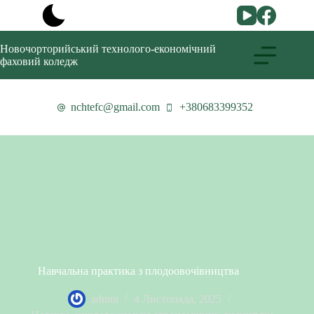
Новочорторийський технолого-економічний
фаховий коледж
nchtefc@gmail.com
+380683399352
Навчальна практика з плодоовочівництва
admin
4 Листопада, 2025