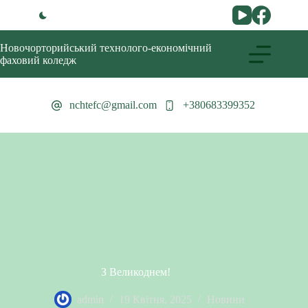
Новочорторийський технолого-економічний
фаховий коледж
nchtefc@gmail.com
+380683399352
З Великоднем!
admin
19 Квітня, 2025
Новини