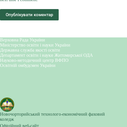
Опублікувати коментар
Верховна Рада України
Міністерство освіти і науки України
Державна служба якості освіти
Департамент освіти і науки Житомирської ОДА
Науково-методичний центр ВФПО
Освітній омбудсмен України
Новочорторийський технолого-економічний фаховий
коледж
Офіційний веб-сайт