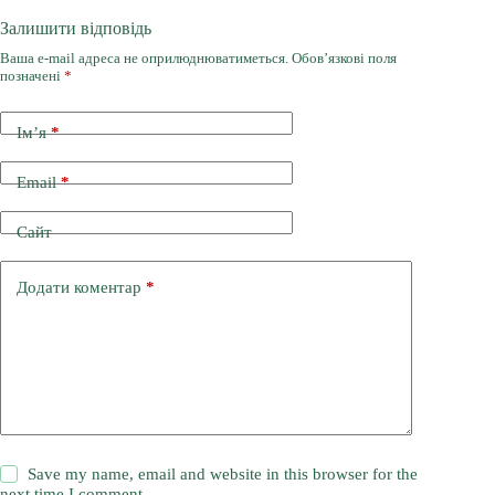
Залишити відповідь
Ваша e-mail адреса не оприлюднюватиметься.
Обов’язкові поля
позначені
*
Ім’я
*
Email
*
Сайт
Додати коментар
*
Save my name, email and website in this browser for the
next time I comment.